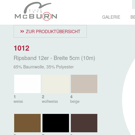
GALERIE
B
ZUR PRODUKTÜBERSICHT
1012
Ripsband 12er - Breite 5cm (10m)
65% Baumwolle, 35% Polyester
1
2
4
weiss
wollweiss
beige