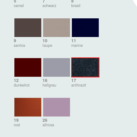
5
7
8
camel
schwarz
brasil
9
10
11
santos
taupe
marine
12
16
17
dunkelrot
hellgrau
anthrazit
19
26
rost
altrosa