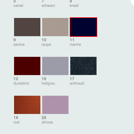
5
7
8
camel
schwarz
brasil
9
10
11
santos
taupe
marine
12
16
17
dunkelrot
hellgrau
anthrazit
19
26
rost
altrosa