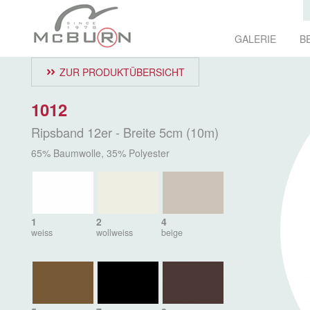
GALERIE
B
ZUR PRODUKTÜBERSICHT
1012
Ripsband 12er - Breite 5cm (10m)
65% Baumwolle, 35% Polyester
1
2
4
weiss
wollweiss
beige