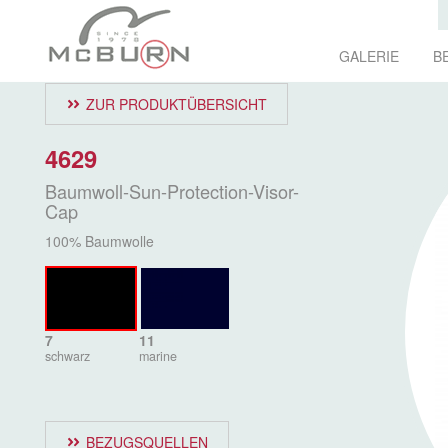
GALERIE
B
ZUR PRODUKTÜBERSICHT
4629
Baumwoll-Sun-Protection-Visor-
Cap
100% Baumwolle
7
11
schwarz
marine
BEZUGSQUELLEN