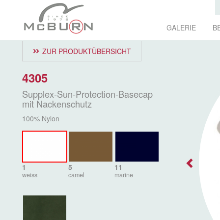
GALERIE
B
ZUR PRODUKTÜBERSICHT
4305
Supplex-Sun-Protection-Basecap
mit Nackenschutz
100% Nylon
1
5
11
weiss
camel
marine