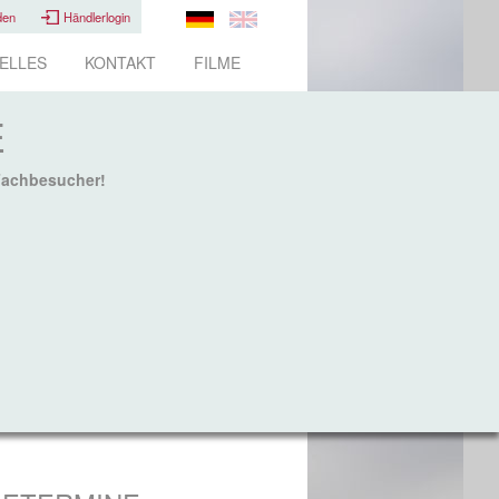
den
Händlerlogin
ELLES
KONTAKT
FILME
E
Fachbesucher!