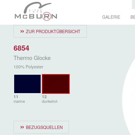
GALERIE
B
ZUR PRODUKTÜBERSICHT
6854
Thermo Glocke
100% Polyester
11
12
marine
dunkelrot
BEZUGSQUELLEN