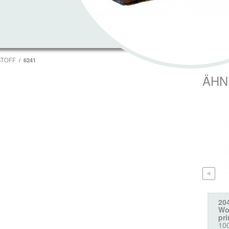
STOFF
6241
T
ÄHN
20
Wol
pri
10