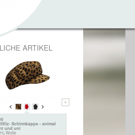
LICHE ARTIKEL
40
2912
lfilz- Schirmkappe - animal
Wollfilz-Captains-Cap mit 
nt und uni
100% Wolle
0% Wolle