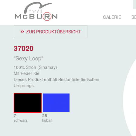
GALERIE
B
ZUR PRODUKTÜBERSICHT
37020
"Sexy Loop"
100% Stroh (Sinamay)
Mit Feder-Kiel
Dieses Produkt enthält Bestanteile tierischen
Ursprungs.
7
25
schwarz
kobalt